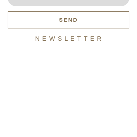
SEND
N E W S L E T T E R