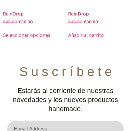
RainDrop
RainDrop
€
40.00
€
30.00
€
40.00
€
30.00
Seleccionar opciones
Añadir al carrito
S u s c r í b e t e
Estarás al corriente de nuestras
novedades y los nuevos productos
handmade.