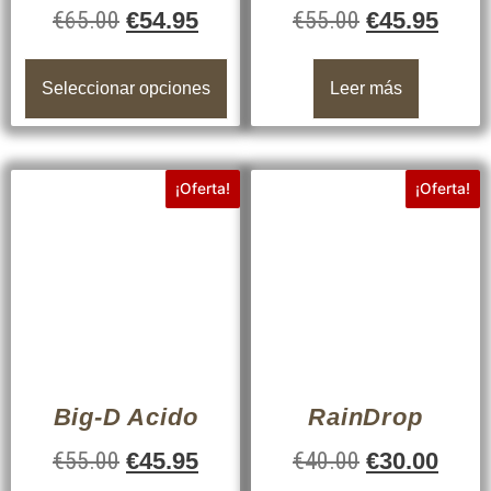
€
65.00
€
54.95
€
55.00
€
45.95
Seleccionar opciones
Leer más
¡Oferta!
¡Oferta!
Big-D Acido
RainDrop
€
55.00
€
45.95
€
40.00
€
30.00