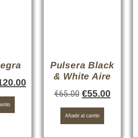
Negra
Pulsera Black
& White Aire
120.00
€
65.00
€
55.00
arrito
Añadir al carrito