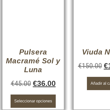
Pulsera
Viuda 
Macramé Sol y
€
150.00
€
Luna
€
45.00
€
36.00
Añadir al c
Seleccionar opciones