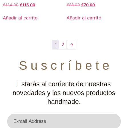
€
134.00
€
115.00
€
88.00
€
70.00
Añadir al carrito
Añadir al carrito
1
2
→
S u s c r í b e t e
Estarás al corriente de nuestras
novedades y los nuevos productos
handmade.