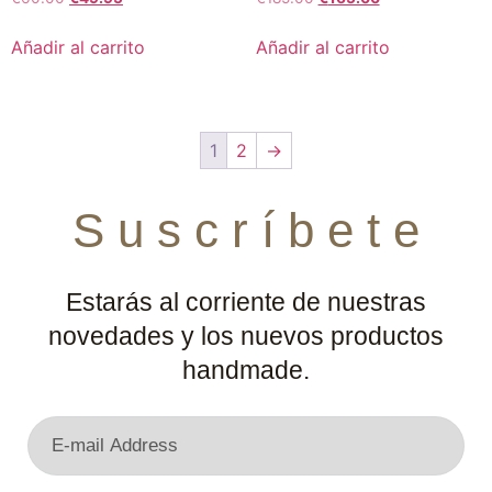
Añadir al carrito
Añadir al carrito
1
2
→
S u s c r í b e t e
Estarás al corriente de nuestras
novedades y los nuevos productos
handmade.