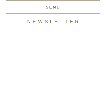
SEND
N E W S L E T T E R