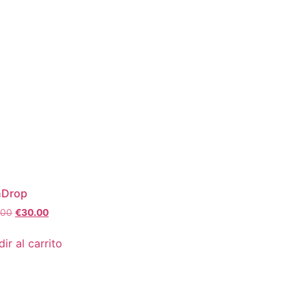
nDrop
.00
€
30.00
ir al carrito