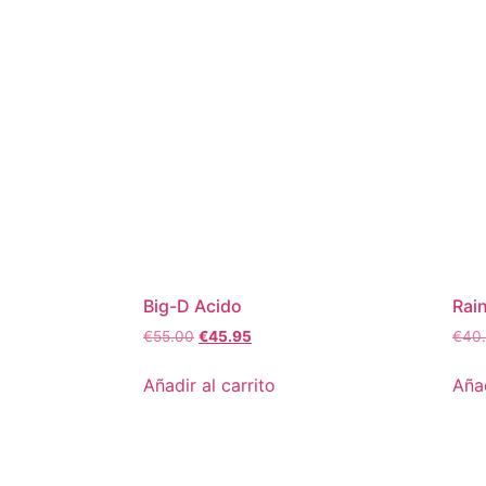
Big-D Acido
Rai
€
55.00
€
45.95
€
40
Añadir al carrito
Añad