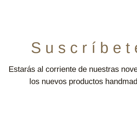
S u s c r í b e t 
Estarás al corriente de nuestras nov
los nuevos productos handmad