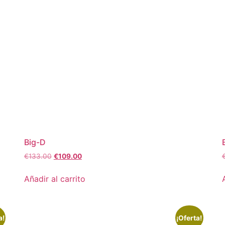
Big-D
€
133.00
€
109.00
Añadir al carrito
a!
¡Oferta!