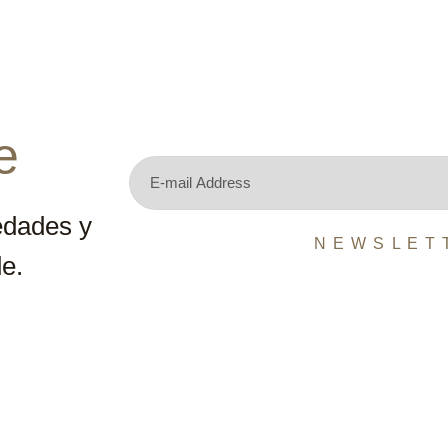
e
edades y
N E W S L E T 
e.