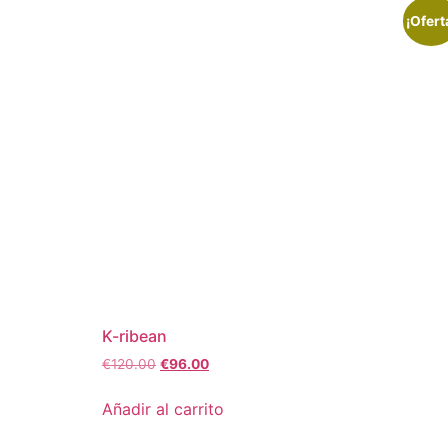
¡Ofert
K-ribean
€
120.00
€
96.00
Añadir al carrito