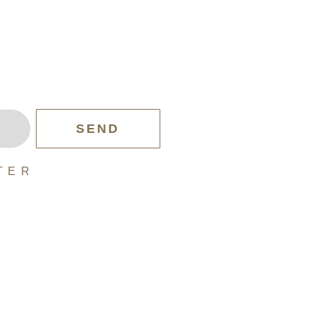
SEND
T E R