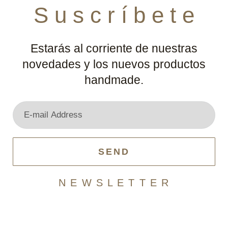
S u s c r í b e t e
Estarás al corriente de nuestras
novedades y los nuevos productos
handmade.
SEND
N E W S L E T T E R