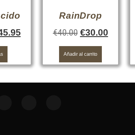
Acido
RainDrop
€
40.00
45.95
€
30.00
ás
Añadir al carrito