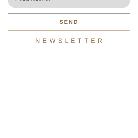
SEND
N E W S L E T T E R