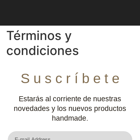
Términos y
condiciones
S u s c r í b e t e
Estarás al corriente de nuestras
novedades y los nuevos productos
handmade.