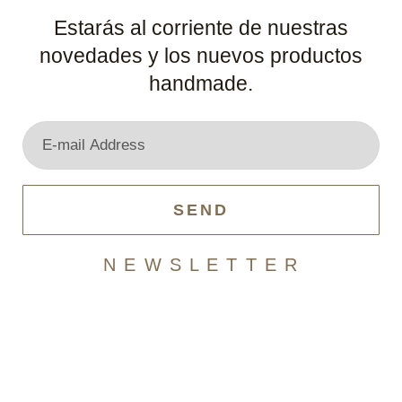
Estarás al corriente de nuestras
novedades y los nuevos productos
handmade.
SEND
N E W S L E T T E R