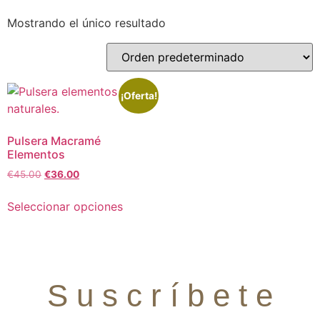
Mostrando el único resultado
¡Oferta!
Pulsera Macramé
Elementos
€
45.00
€
36.00
Seleccionar opciones
S u s c r í b e t e