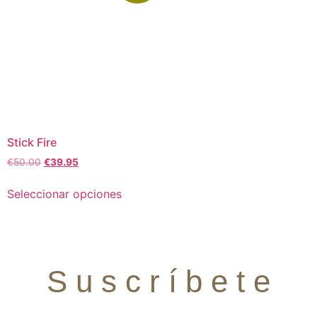
Stick Fire
€
50.00
€
39.95
Seleccionar opciones
S u s c r í b e t e