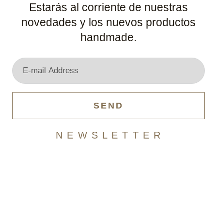
Estarás al corriente de nuestras
novedades y los nuevos productos
handmade.
SEND
N E W S L E T T E R