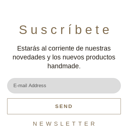
S u s c r í b e t e
Estarás al corriente de nuestras
novedades y los nuevos productos
handmade.
SEND
N E W S L E T T E R