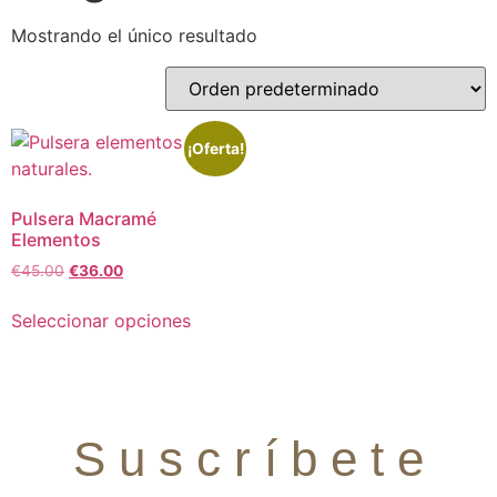
Mostrando el único resultado
¡Oferta!
Pulsera Macramé
Elementos
€
45.00
€
36.00
Seleccionar opciones
S u s c r í b e t e