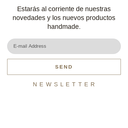
Estarás al corriente de nuestras
novedades y los nuevos productos
handmade.
SEND
N E W S L E T T E R