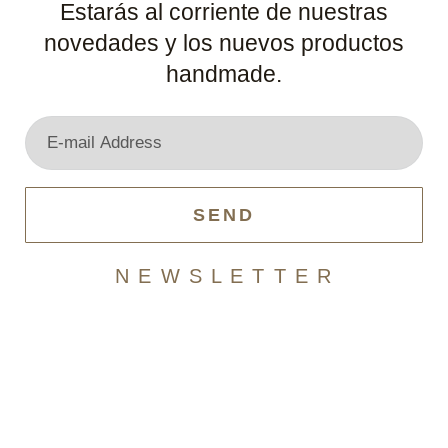
Estarás al corriente de nuestras
novedades y los nuevos productos
handmade.
SEND
N E W S L E T T E R