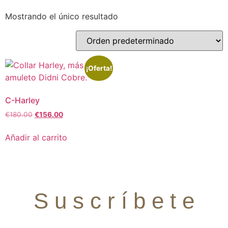
Mostrando el único resultado
¡Oferta!
C-Harley
€
180.00
€
156.00
Añadir al carrito
S u s c r í b e t e