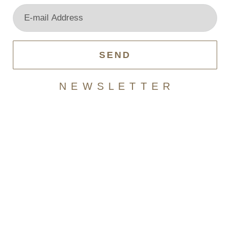
SEND
N E W S L E T T E R