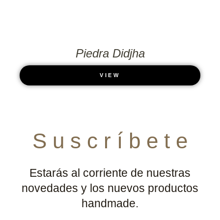
Piedra Didjha
VIEW
S u s c r í b e t e
Estarás al corriente de nuestras
novedades y los nuevos productos
handmade.