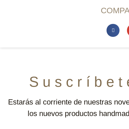
COMPA
S u s c r í b e t 
Estarás al corriente de nuestras nov
los nuevos productos handmad