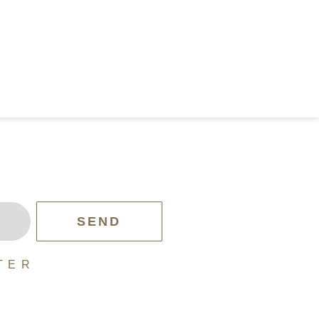
SEND
T E R