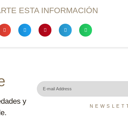
RTE ESTA INFORMACIÓN
e
edades y
N E W S L E T 
e.