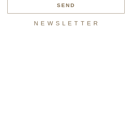
SEND
N E W S L E T T E R