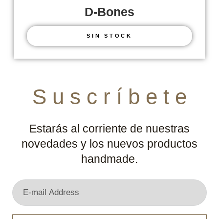
D-Bones
SIN STOCK
S u s c r í b e t e
Estarás al corriente de nuestras
novedades y los nuevos productos
handmade.