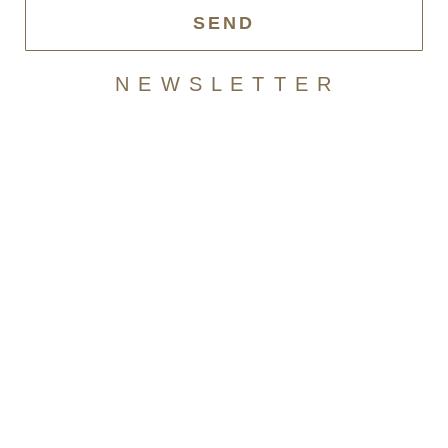
SEND
N E W S L E T T E R