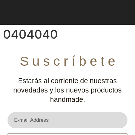
0404040
S u s c r í b e t e
Estarás al corriente de nuestras
novedades y los nuevos productos
handmade.